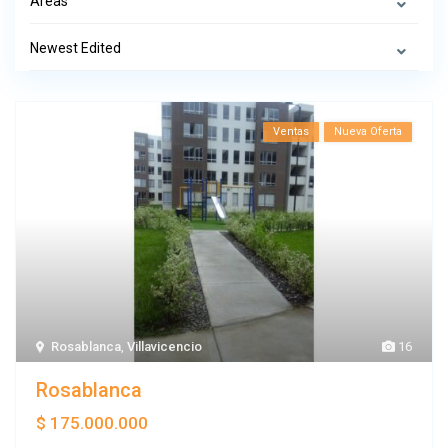
Areas
Newest Edited
Ventas
Nueva Oferta
Rosablanca
,
Villavicencio
16
Rosablanca
$ 175.000.000