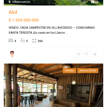
Villavicencio
23
Alid
$ 1.550.000.000
VENDO: CASA CAMPESTRE EN VILLAVICENCIO – CONDOMINIO
SANTA TERESITA ¡Su oasis en los Llanos
...
4
5
366
Ventas
Nueva Oferta