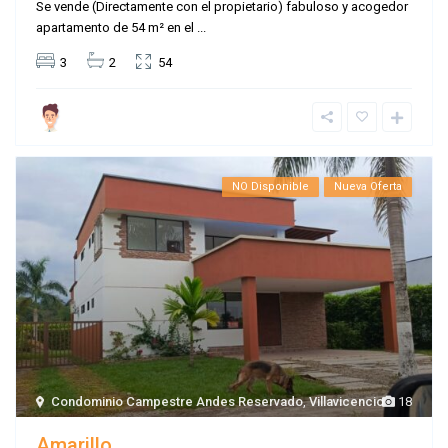
Se vende (Directamente con el propietario) fabuloso y acogedor
apartamento de 54 m² en el
...
3
2
54
NO Disponible
Nueva Oferta
Condominio Campestre Andes Reservado
,
Villavicencio
18
Amarillo