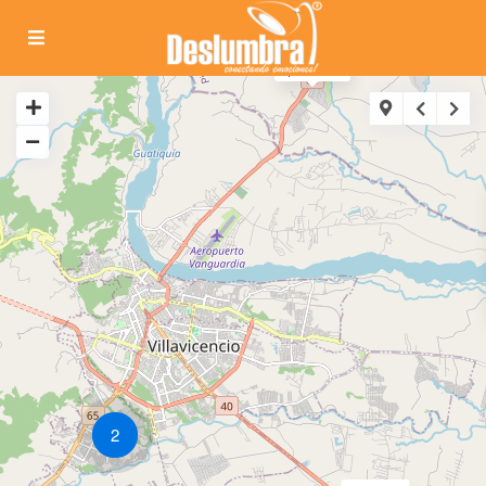
$ 1550M
2