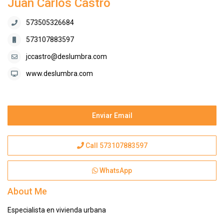
Juan Carlos Castro
573505326684
573107883597
jccastro@deslumbra.com
www.deslumbra.com
Enviar Email
Call
573107883597
WhatsApp
About Me
Especialista en vivienda urbana