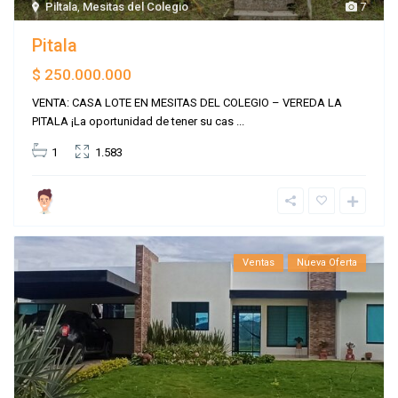
Piltala
,
Mesitas del Colegio
7
Pitala
$ 250.000.000
VENTA: CASA LOTE EN MESITAS DEL COLEGIO – VEREDA LA
PITALA ¡La oportunidad de tener su cas
...
1
1.583
Ventas
Nueva Oferta