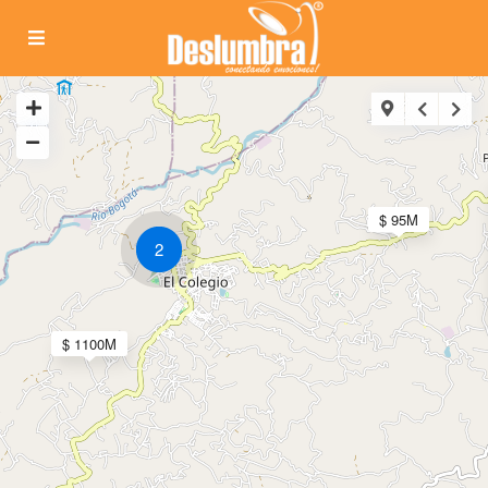
$ 95M
2
$ 1100M