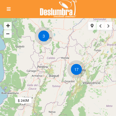
3
17
$ 240M