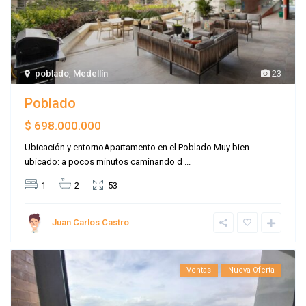
poblado
,
Medellín
23
Poblado
$ 698.000.000
Ubicación y entornoApartamento en el Poblado Muy bien
ubicado: a pocos minutos caminando d
...
1
2
53
Juan Carlos Castro
Ventas
Nueva Oferta