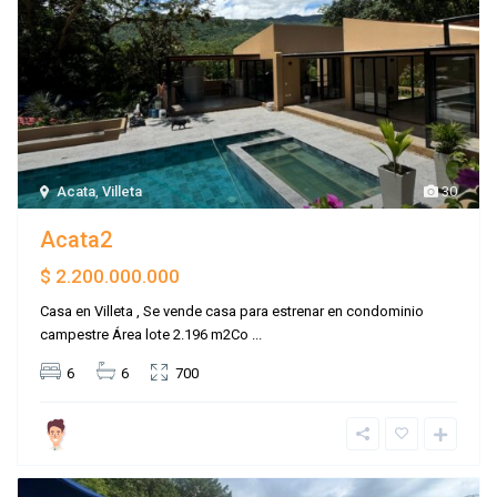
Acata
,
Villeta
30
Acata2
$ 2.200.000.000
Casa en Villeta , Se vende casa para estrenar en condominio
campestre Área lote 2.196 m2Co
...
6
6
700