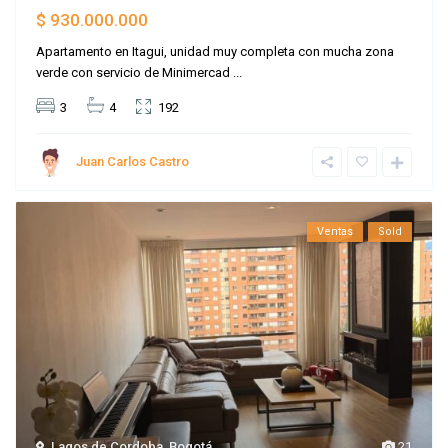
$ 930.000.000
Apartamento en Itagui, unidad muy completa con mucha zona
verde con servicio de Minimercad
...
3
4
192
Juan Carlos Castro
Ventas
Sold
Lagos de Cordoba
,
Bogotá
21