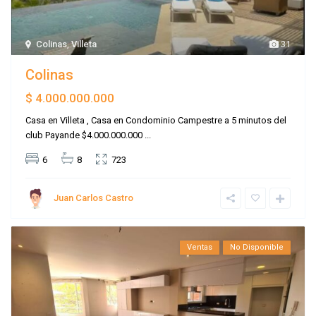
Colinas
,
Villeta
31
Colinas
$ 4.000.000.000
Casa en Villeta , Casa en Condominio Campestre a 5 minutos del
club Payande $4.000.000.000
...
6
8
723
Juan Carlos Castro
Ventas
No Disponible