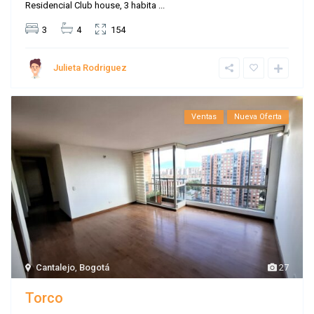
Residencial Club house, 3 habita
...
3
4
154
Julieta Rodriguez
Ventas
Nueva Oferta
Cantalejo
,
Bogotá
27
Torco