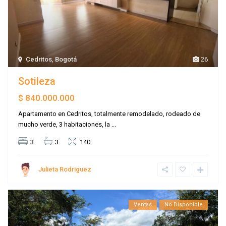
Cedritos
,
Bogotá
26
Sotileza
$ 840.000.000
Apartamento en Cedritos, totalmente remodelado, rodeado de
mucho verde, 3 habitaciones, la
...
3
3
140
Julieta Rodriguez
Ventas
No Disponible