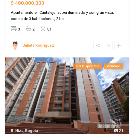
$ 480.000.000
Apartamento en Cantalejo, super iluminado y con gran vista,
consta de 3 habitaciones, 2 ba
...
3
2
81
Julieta Rodriguez
NO Disponible
Vendido
Niza
,
Bogotá
21