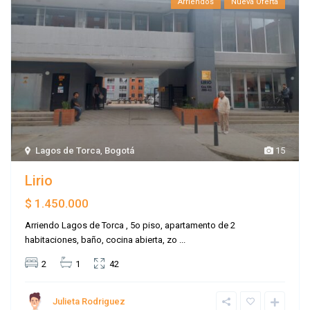
Arriendos
Nueva Oferta
Lagos de Torca
,
Bogotá
15
Lirio
$ 1.450.000
Arriendo Lagos de Torca , 5o piso, apartamento de 2
habitaciones, baño, cocina abierta, zo
...
2
1
42
Julieta Rodriguez