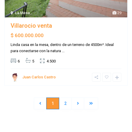
La Mesa
29
Villarocio venta
$ 600.000.000
Linda casa en la mesa, dentro de un terreno de 4500m². Ideal
para conectarse con la natura
...
6
5
4.500
Juan Carlos Castro
1
2