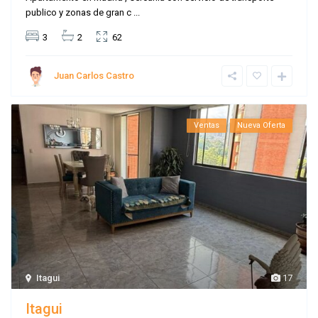
publico y zonas de gran c
...
3
2
62
Juan Carlos Castro
Ventas
Nueva Oferta
Itagui
17
Itagui