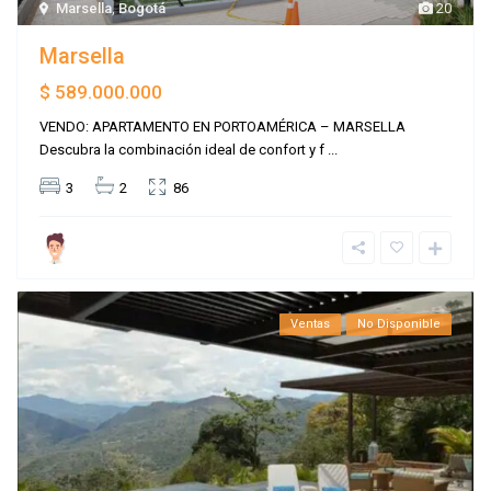
Marsella
,
Bogotá
20
Marsella
$ 589.000.000
VENDO: APARTAMENTO EN PORTOAMÉRICA – MARSELLA
Descubra la combinación ideal de confort y f
...
3
2
86
Ventas
No Disponible