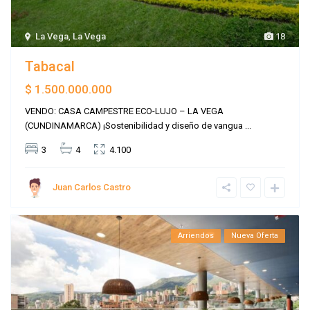
La Vega
,
La Vega
18
Tabacal
$ 1.500.000.000
VENDO: CASA CAMPESTRE ECO-LUJO – LA VEGA
(CUNDINAMARCA) ¡Sostenibilidad y diseño de vangua
...
3
4
4.100
Juan Carlos Castro
Arriendos
Nueva Oferta