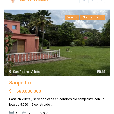
Ventas
No Disponible
San Pedro
,
Villeta
35
Sanpedro
$ 1.680.000.000
Casa en Villeta , Se vende casa en condominio campestre con un
lote de 5.050 m2 construido
...
4
5
5.050