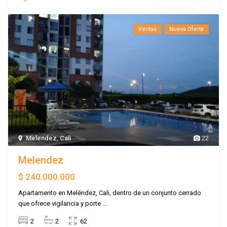
Ventas
Nueva Oferta
Melendez
,
Cali
22
Melendez
$ 240.000.000
Apartamento en Meléndez, Cali, dentro de un conjunto cerrado
que ofrece vigilancia y porte
...
2
2
62