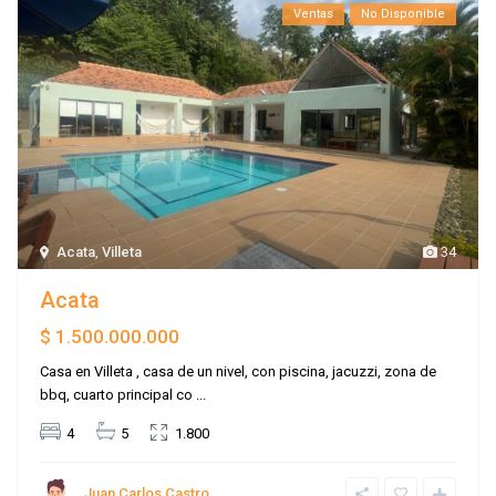
Ventas
No Disponible
Acata
,
Villeta
34
Acata
$ 1.500.000.000
Casa en Villeta , casa de un nivel, con piscina, jacuzzi, zona de
bbq, cuarto principal co
...
4
5
1.800
Juan Carlos Castro