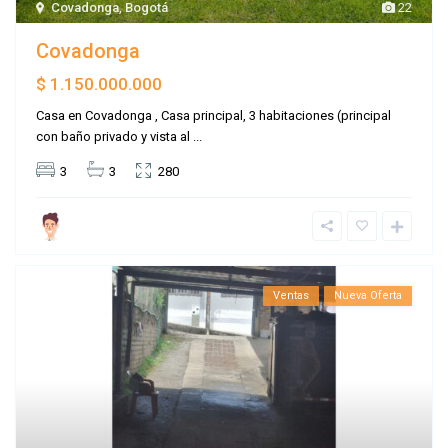
Covadonga
,
Bogotá
22
Covadonga
$ 1.150.000.000
Casa en Covadonga , Casa principal, 3 habitaciones (principal
con baño privado y vista al
...
3
3
280
Ventas
Nueva Oferta