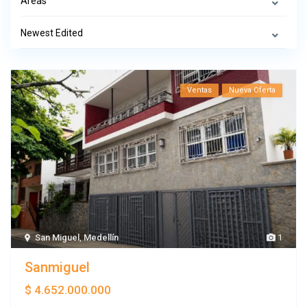
Areas
Newest Edited
Ventas
Nueva Oferta
San Miguel
,
Medellín
1
Sanmiguel
$ 4.652.000.000