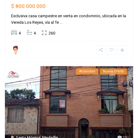
$ 800.000.000
Exclusiva casa campestre en venta en condominio, ubicada en la
Vereda Los Reyes, vía al Te
...
4
4
260
Arriendos
Nueva Oferta
Santa Mónica
,
Medellín
21