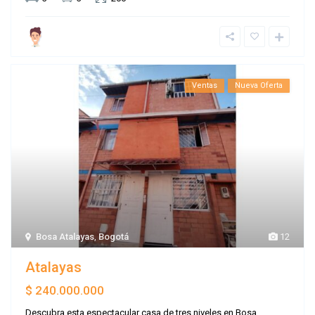
Ventas
Nueva Oferta
Bosa Atalayas
,
Bogotá
12
Atalayas
$ 240.000.000
Descubra esta espectacular casa de tres niveles en Bosa