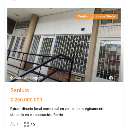
Ventas
Nueva Oferta
San Luis
,
Bogotá
13
Sanluis
$ 250.000.000
Extraordinario local comercial en venta, estratégicamente
ubicado en el reconocido Barrio
...
1
30