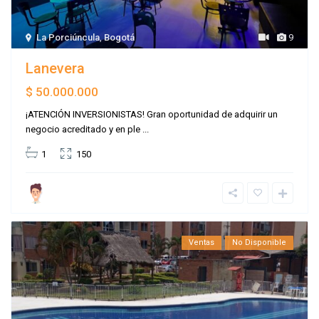
La Porciúncula
,
Bogotá
9
Lanevera
$ 50.000.000
¡ATENCIÓN INVERSIONISTAS! Gran oportunidad de adquirir un
negocio acreditado y en ple
...
1
150
Ventas
No Disponible