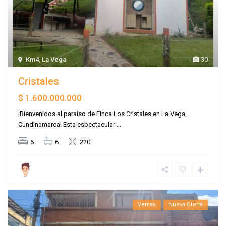
Km4
,
La Vega
30
Cristales
$ 1.600.000.000
¡Bienvenidos al paraíso de Finca Los Cristales en La Vega,
Cundinamarca! Esta espectacular
...
6
6
220
Ventas
Nueva Oferta