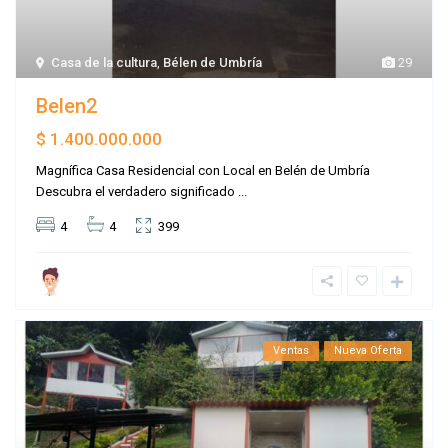
Casa de la cultura
,
Bélen de Umbría
29
Belen2
$ 1.400.000.000
Magnífica Casa Residencial con Local en Belén de Umbría
Descubra el verdadero significado
...
4
4
399
Ventas
Nueva Oferta