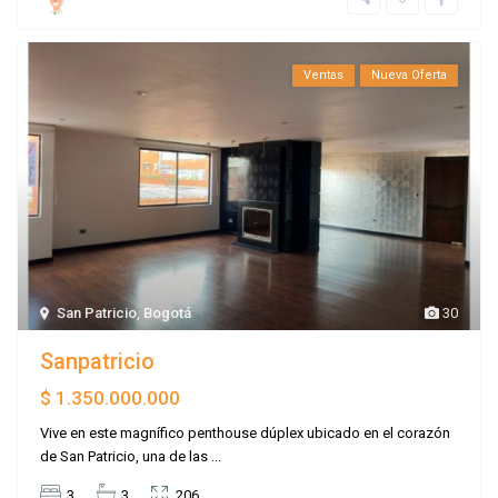
Ventas
Nueva Oferta
San Patricio
,
Bogotá
30
Sanpatricio
$ 1.350.000.000
Vive en este magnífico penthouse dúplex ubicado en el corazón
de San Patricio, una de las
...
3
3
206