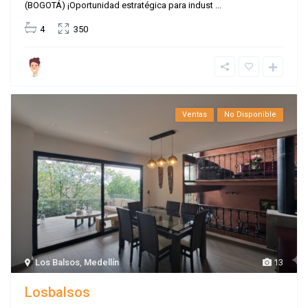
(BOGOTÁ) ¡Oportunidad estratégica para indust
...
4
350
Ventas
No Disponible
Los Balsos
,
Medellín
13
Losbalsos