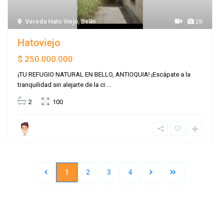
Vereda Hato Viejo
,
Bello
28
Hatoviejo
$ 250.000.000
¡TU REFUGIO NATURAL EN BELLO, ANTIOQUIA! ¡Escápate a la
tranquilidad sin alejarte de la ci
...
2
100
1
2
3
4