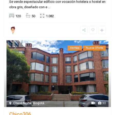
Se vende espectacular edificio con vocación hotelera o hostel en
obra gris, diseñado con e
...
120
50
1.082
Ventas
Nueva Oferta
Chicó Norte
,
Bogotá
30
Chico306