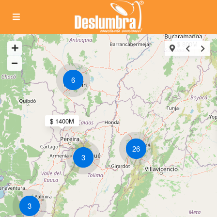
$ 800M
6
$ 1400M
26
3
3