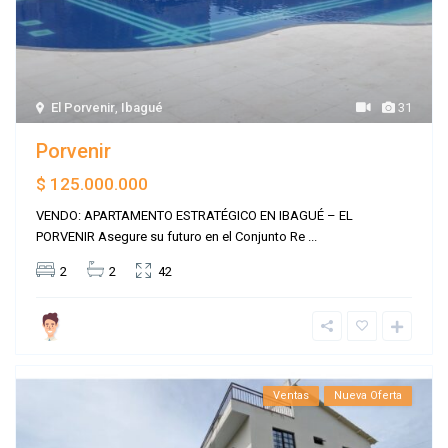
El Porvenir
,
Ibagué
31
Porvenir
$ 125.000.000
VENDO: APARTAMENTO ESTRATÉGICO EN IBAGUÉ – EL
PORVENIR Asegure su futuro en el Conjunto Re
...
2
2
42
Ventas
Nueva Oferta