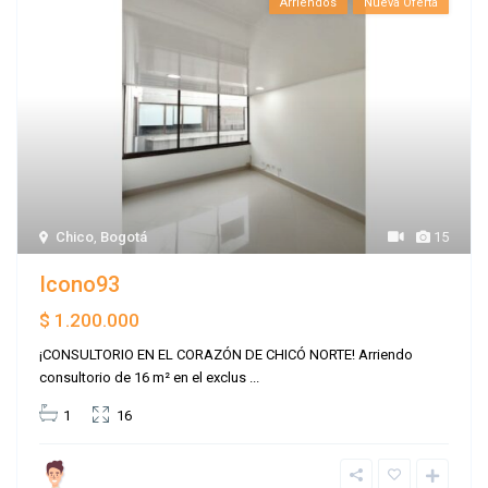
Arriendos
Nueva Oferta
Chico
,
Bogotá
15
Icono93
$ 1.200.000
¡CONSULTORIO EN EL CORAZÓN DE CHICÓ NORTE! Arriendo
consultorio de 16 m² en el exclus
...
1
16