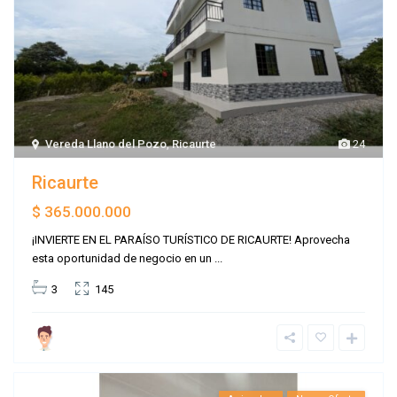
Vereda Llano del Pozo
,
Ricaurte
24
Ricaurte
$ 365.000.000
¡INVIERTE EN EL PARAÍSO TURÍSTICO DE RICAURTE! Aprovecha
esta oportunidad de negocio en un
...
3
145