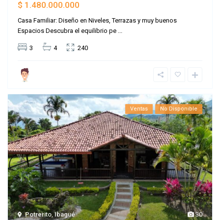
$ 1.480.000.000
Casa Familiar: Diseño en Niveles, Terrazas y muy buenos
Espacios Descubra el equilibrio pe
...
3
4
240
Ventas
No Disponible
Potrerito
,
Ibagué
30