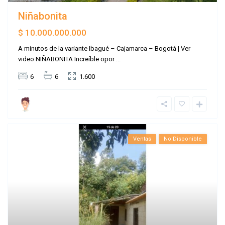
Niñabonita
$ 10.000.000.000
A minutos de la variante Ibagué – Cajamarca – Bogotá | Ver
video NIÑABONITA Increíble opor
...
6
6
1.600
Ventas
No Disponible