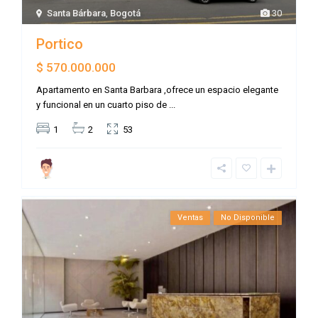
Santa Bárbara
,
Bogotá
30
Portico
$ 570.000.000
Apartamento en Santa Barbara ,ofrece un espacio elegante
y funcional en un cuarto piso de
...
1
2
53
Ventas
No Disponible