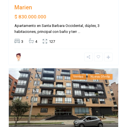
Marien
$ 830.000.000
Apartamento en Santa Barbara Occidental, dúplex, 3
habitaciones, principal con baño y terr
...
3
4
127
Ventas
Nueva Oferta