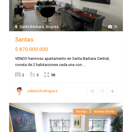
Santa Bárbara
,
Bogotá
18
Santas
$ 870.000.000
VENDO hermoso apartamento en Santa Barbara Central,
consta de 2 habitaciones cada una con
...
2
3
98
Julieta Rodriguez
Ventas
Nueva Oferta