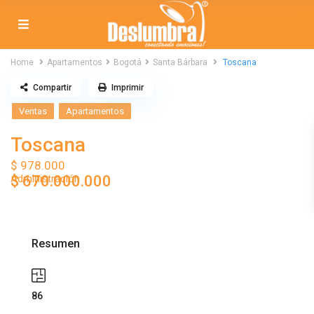
Home
Apartamentos
Bogotá
Santa Bárbara
Toscana
Compartir
Imprimir
Ventas
Apartamentos
Toscana
$ 978.000
Administración
$ 670.000.000
Resumen
86