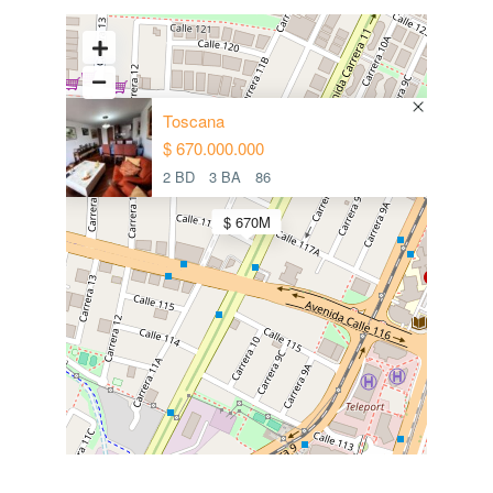
Toscana
$ 670.000.000
2 BD
3 BA
86
$ 670M