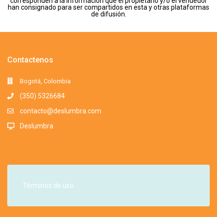
corresponden a la información que el propietario y/o el vendedor
han consignado para ser compartidos en esta y otras plataformas
de difusión.
Contactenos
Bogotá, Colombia
(350) 5326684
contacto@deslumbra.com
Deslumbra
Términos de uso