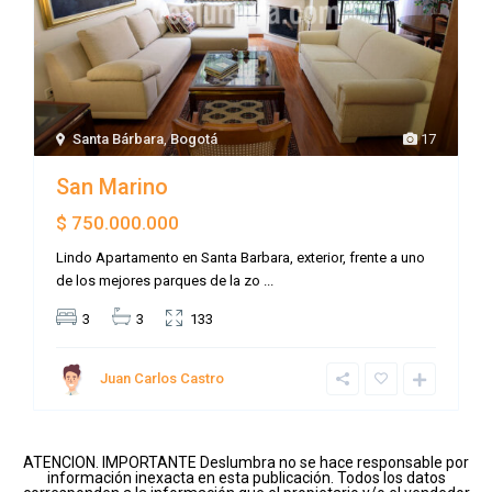
Santa Bárbara
,
Bogotá
17
San Marino
$ 750.000.000
Lindo Apartamento en Santa Barbara, exterior, frente a uno
de los mejores parques de la zo
...
3
3
133
Juan Carlos Castro
ATENCION. IMPORTANTE Deslumbra no se hace responsable por
información inexacta en esta publicación. Todos los datos