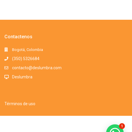
Contactenos
Bogotá, Colombia
(350) 5326684
contacto@deslumbra.com
Deslumbra
Términos de uso
Todos los derechos reservados. Somos una marca registrada. 2016-
1
2025