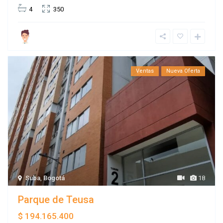
4
350
Ventas
Nueva Oferta
Suba
,
Bogotá
18
Parque de Teusa
$ 194.165.400