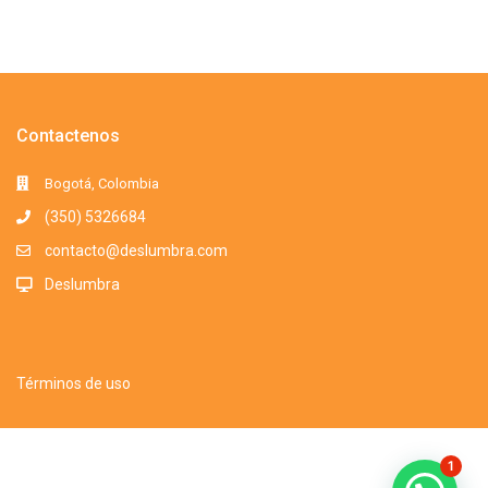
Contactenos
Bogotá, Colombia
(350) 5326684
contacto@deslumbra.com
Deslumbra
Términos de uso
Todos los derechos reservados. Somos una marca registrada. 2016-
1
2025