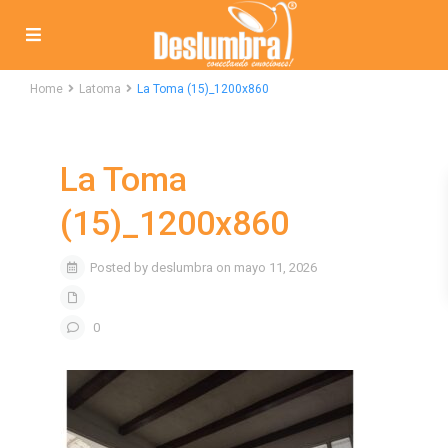
Home
Latoma
La Toma (15)_1200x860
La Toma
(15)_1200x860
Posted by deslumbra on mayo 11, 2026
0