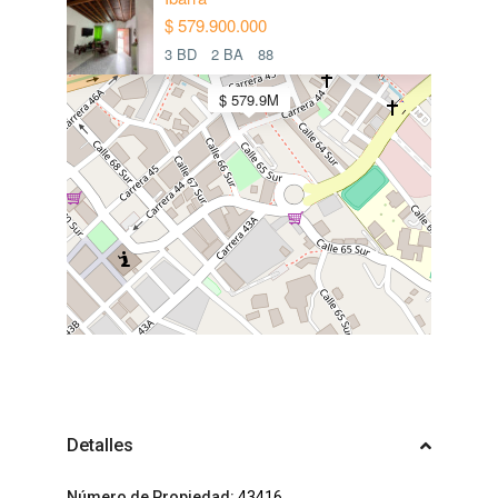
$ 579.900.000
3 BD
2 BA
88
$ 579.9M
Detalles
Número de Propiedad:
43416