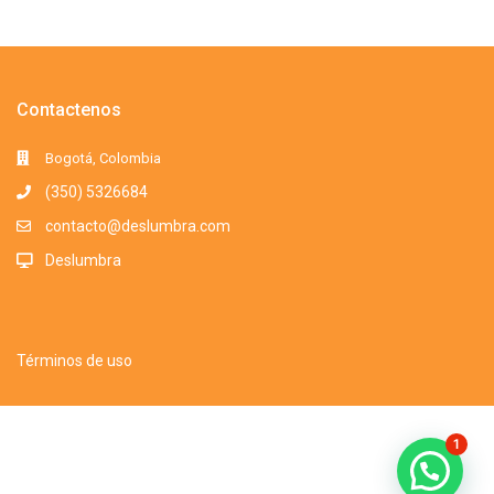
Contactenos
Bogotá, Colombia
(350) 5326684
contacto@deslumbra.com
Deslumbra
Términos de uso
Todos los derechos reservados. Somos una marca registrada. 2016-
1
2025