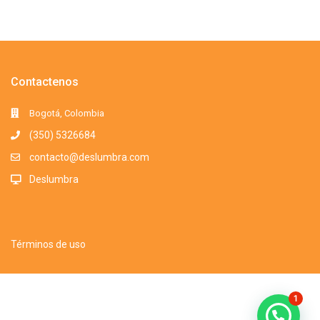
Contactenos
Bogotá, Colombia
(350) 5326684
contacto@deslumbra.com
Deslumbra
Términos de uso
Todos los derechos reservados. Somos una marca registrada. 2016-
1
2025