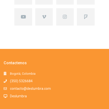
Contactenos
Bogotá, Colombia
(350) 5326684
contacto@deslumbra.com
Deslumbra