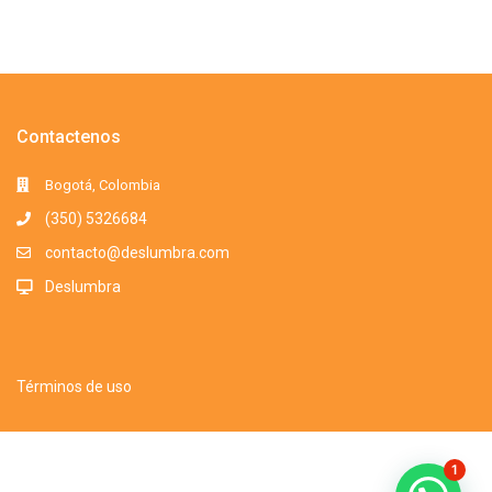
Contactenos
Bogotá, Colombia
(350) 5326684
contacto@deslumbra.com
Deslumbra
Términos de uso
Todos los derechos reservados. Somos una marca registrada. 2016-
1
2025