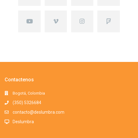
Contactenos
Bogotá, Colombia
(350) 5326684
contacto@deslumbra.com
Deslumbra